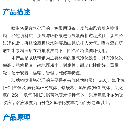
产品描述
喷淋塔是废气处理的一种常用设备，废气由风管引入喷淋
塔，经过填料层，废气与吸收液进行气液两相逆流接触，废气经
过净化后，再经除露板脱水除雾后由风机排入大气。吸收液在塔
底经水泵增压后在塔顶喷淋而下，回流至塔底循环使用。
本产品是以玻璃钢为主要材料的废气净化设备，具有净化效
率高，结构紧凑，占地面积小，耐腐蚀，耐老化性能好，重量
轻，便于安装，运输，管理，维修等特点。
玻璃钢喷淋塔处理的主要是有害气体为酸雾(H,SO,)、氯化氢
(HCI)气体及 氟化氢(HF)气体、铬酸雾、氢氰酸(HCI)气体、硫化
氢(H2S)、 氨气(NH2). 碱蒸汽等水溶性气体。采用氢氧化钠为吸
收液，溶液浓度为百分之2-6.净化效率均为百分之95以上。
产品原理