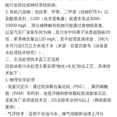
能引发癌症或神经系统疾病。
3. 有机污染物：包括苯、甲苯、二甲苯（统称BTEX）以
及酯类溶剂，COD（化学需氧量）值通常高达3000-
10000 mg/L，部分难降解有机物可能通过食物链富集。
以某汽车厂涂装车间为例，其污水中锌离子浓度超国标20
倍，苯系物含量达120 mg/L，若不处理直接排放，1吨污
水可污染5万立方米地下水（来源：百度百家号《涂装废
水处理技术研究》）。
二、主流处理技术及工艺流程
目前涂装污水处理主要采用“物化+生化”组合工艺，具体技
术如下：
1. 物理化学处理
- 混凝沉淀法：通过投加聚合氯化铝（PAC）、聚丙烯酰
胺（PAM）等药剂，使悬浮物和胶体颗粒形成絮体沉淀。
某家具厂采用该技术后，SS去除率达90%以上（网易新闻
案例）。
- 气浮技术：适用于含油污水，微气泡吸附油滴上浮分