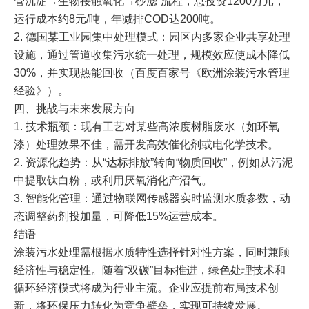
管沉淀→生物接触氧化→砂滤”流程，总投资1200万元，
运行成本约8元/吨，年减排COD达200吨。
2. 德国某工业园集中处理模式：园区内多家企业共享处理
设施，通过管道收集污水统一处理，规模效应使成本降低
30%，并实现热能回收（百度百家号《欧洲涂装污水管理
经验》）。
四、挑战与未来发展方向
1. 技术瓶颈：现有工艺对某些高浓度树脂废水（如环氧
漆）处理效果不佳，需开发高效催化剂或电化学技术。
2. 资源化趋势：从“达标排放”转向“物质回收”，例如从污泥
中提取钛白粉，或利用厌氧消化产沼气。
3. 智能化管理：通过物联网传感器实时监测水质参数，动
态调整药剂投加量，可降低15%运营成本。
​结语
涂装污水处理需根据水质特性选择针对性方案，同时兼顾
经济性与稳定性。随着“双碳”目标推进，绿色处理技术和
循环经济模式将成为行业主流。企业应提前布局技术创
新，将环保压力转化为竞争壁垒，实现可持续发展。